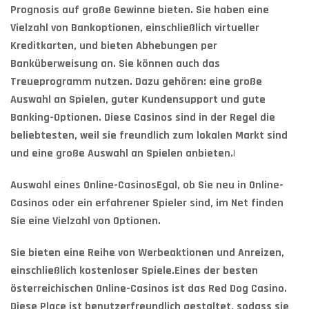
Prognosis auf große Gewinne bieten. Sie haben eine
Vielzahl von Bankoptionen, einschließlich virtueller
Kreditkarten, und bieten Abhebungen per
Banküberweisung an. Sie können auch das
Treueprogramm nutzen. Dazu gehören: eine große
Auswahl an Spielen, guter Kundensupport und gute
Banking-Optionen. Diese Casinos sind in der Regel die
beliebtesten, weil sie freundlich zum lokalen Markt sind
und eine große Auswahl an Spielen anbieten.|
Auswahl eines Online-CasinosEgal, ob Sie neu in Online-
Casinos oder ein erfahrener Spieler sind, im Net finden
Sie eine Vielzahl von Optionen.
Sie bieten eine Reihe von Werbeaktionen und Anreizen,
einschließlich kostenloser Spiele.Eines der besten
österreichischen Online-Casinos ist das Red Dog Casino.
Diese Place ist benutzerfreundlich gestaltet, sodass sie