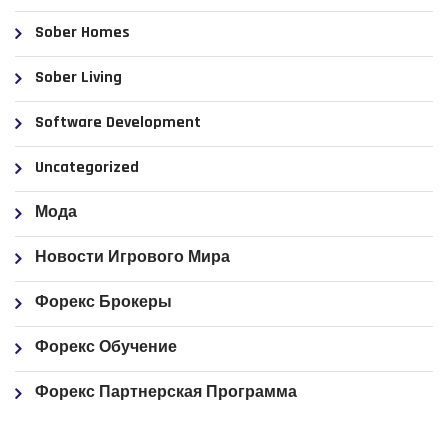
Sober Homes
Sober Living
Software Development
Uncategorized
Мода
Новости Игрового Мира
Форекс Брокеры
Форекс Обучение
Форекс Партнерская Программа