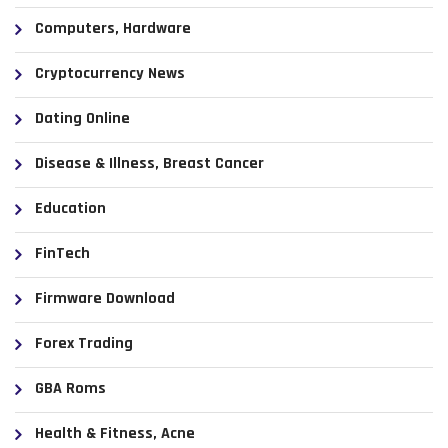
Computers, Hardware
Cryptocurrency News
Dating Online
Disease & Illness, Breast Cancer
Education
FinTech
Firmware Download
Forex Trading
GBA Roms
Health & Fitness, Acne