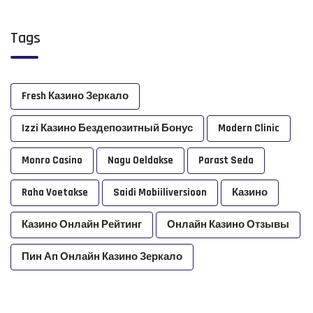
Tags
Fresh Казино Зеркало
Izzi Казино Бездепозитный Бонус
Modern Clinic
Monro Casino
Nagu Oeldakse
Parast Seda
Raha Voetakse
Saidi Mobiiliversioon
Казино
Казино Онлайн Рейтинг
Онлайн Казино Отзывы
Пин Ап Онлайн Казино Зеркало