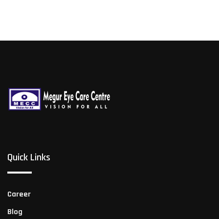
Quick Links
Career
Blog