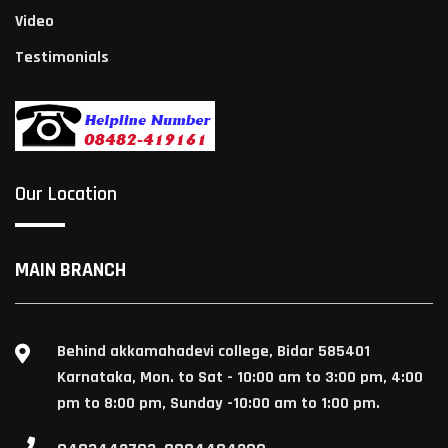
Video
Testimonials
Our Location
MAIN BRANCH
Behind akkamahadevi college, Bidar 585401
Karnataka, Mon. to Sat - 10:00 am to 3:00 pm, 4:00
pm to 8:00 pm, Sunday -10:00 am to 1:00 pm.