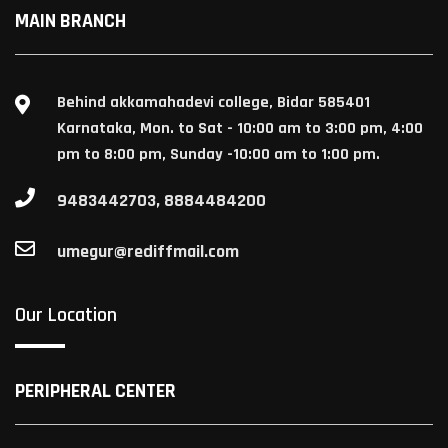
MAIN BRANCH
Behind akkamahadevi college, Bidar 585401
Karnataka, Mon. to Sat - 10:00 am to 3:00 pm, 4:00
pm to 8:00 pm, Sunday -10:00 am to 1:00 pm.
9483442703, 8884484200
umegur@rediffmail.com
Our Location
PERIPHERAL CENTER