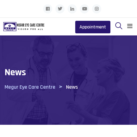
Skip
to
content
Appointment
News
>
Megur Eye Care Centre
News