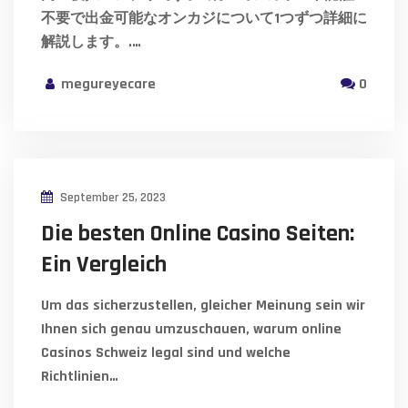
不要で出金可能なオンカジについて1つずつ詳細に
解説します。.…
megureyecare
0
September 25, 2023
Die besten Online Casino Seiten:
Ein Vergleich
Um das sicherzustellen, gleicher Meinung sein wir
Ihnen sich genau umzuschauen, warum online
Casinos Schweiz legal sind und welche
Richtlinien…