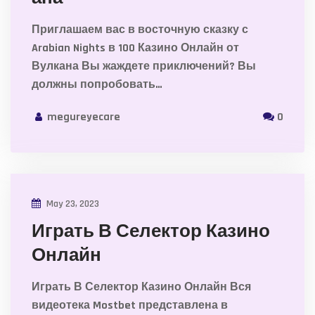
Приглашаем вас в восточную сказку с
Arabian Nights в 100 Казино Онлайн от
Вулкана Вы жаждете приключений? Вы
должны попробовать…
megureyecare
0
May 23, 2023
Играть В Селектор Казино
Онлайн
Играть В Селектор Казино Онлайн Вся
видеотека Mostbet представлена в