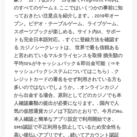
象ゲーム : 下記のゲームを除くPragmatic Play社
のすべてのゲーム 2. ここではいくつかの事前に知
っておきたい注意点を紹介します。. 2019年オー
プン。ビデオ・テーブルゲーム、ライブゲーム、
スポーツブックが楽しめる。サイト内UI、サポー
トも完全日本語対応。. すぐに登録方法を確認す
る カジノシークレットは、 世界で最も信頼ある
と言われているマルタライセンスを取得 損失額の
平均10%がキャッシュバック＆即出金可能（⇒キ
ャッシュバックシステムについてはこちら）. ク
レジットカードの署名をせず利用されている方も
多いのではないでしょうか。. オンラインカジノ
から出金する場合、原則としてどのカジノでも本
人確認書類の提出が必要になります。. 国内で人
気の仮想通貨カジノは下記のとおりで、今月のNo.
本人確認と簡単なアプリ設定で利用開始でき、
SMS認証で不正利用を防止しているため安全性も
高い後払いアプリです。. 続いてアカウント認証