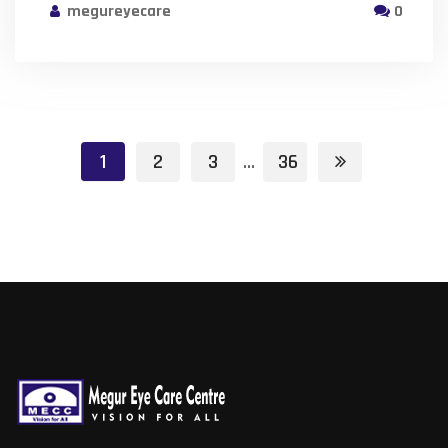
megureyecare
0
1
2
3
36
...