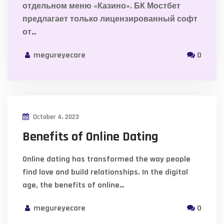
отдельном меню «Казино». БК Мостбет
предлагает только лицензированный софт
от…
megureyecare
0
October 4, 2023
Benefits of Online Dating
Online dating has transformed the way people
find love and build relationships. In the digital
age, the benefits of online…
megureyecare
0